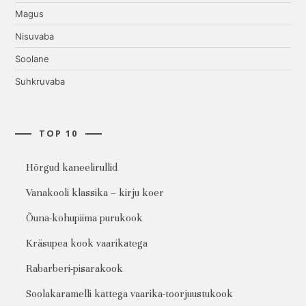
Magus
Nisuvaba
Soolane
Suhkruvaba
TOP 10
Hõrgud kaneelirullid
Vanakooli klassika – kirju koer
Õuna-kohupiima purukook
Kräsupea kook vaarikatega
Rabarberi-pisarakook
Soolakaramelli kattega vaarika-toorjuustukook