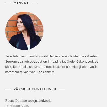
MINUST
Tere tulemast minu blogisse! Jagan siin enda ideid ja katsetusi.
Suurem osa retseptidest on lihtsad ja igaühele jõukohased, et
kõik, kes te siia sattunud olete, leiaksite siit midagi põnevat ja
katsetamist väärivat.
Loe rohkem
VÄRSKED POSTITUSED
Roosa Domino toorjuustukook
14. VEEBR. 2026