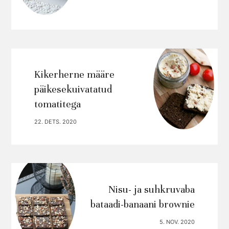
Kikerherne määre
päikesekuivatatud
tomatitega
22. DETS. 2020
Nisu- ja suhkruvaba
bataadi-banaani brownie
5. NOV. 2020