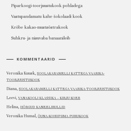
Piparkoogi-toorjuustukook pohladega
Vastupandamatu kahe šokolaadi kook
Krõbe kakao-mustsõstrakook
Suhkru- ja nisuvaba banaanileib
KOMMENTAARID
Veronika Kuusk
,
SOOLAKARAMELLI KATTEGA VAARIKA-
TOORJUUSTUKOOK
Diana
,
SOOLAKARAMELLI KATTEGA VAARIKA-TOORJUUSTUKOOK
Leevi
,
VANAKOOLI KLASSIKA – KIRJU KOER
Helina
,
HÕRGUD KANEELIRULLID
Veronika Humal
,
ÕUNA-KOHUPIIMA PURUKOOK