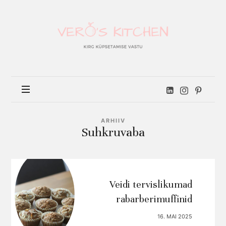
Vero's
kitchen
ARHIIV
Suhkruvaba
Veidi tervislikumad
rabarberimuffinid
16. MAI 2025