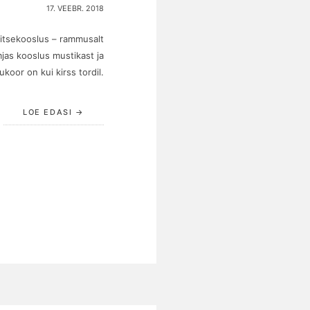
17. VEEBR. 2018
itsekooslus – rammusalt
jas kooslus mustikast ja
koor on kui kirss tordil.
LOE EDASI