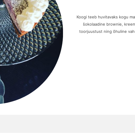
Koogi teeb huvitavaks kogu ma
šokolaadine brownie, kreem
toorjuustust ning õhuline vahu