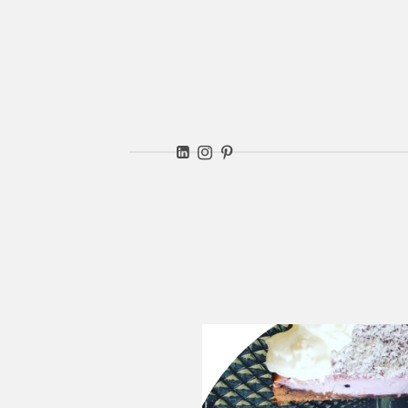
Ver
kitc