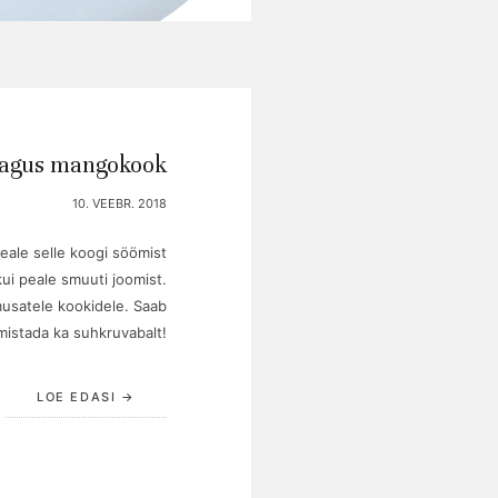
magus mangokook
10. VEEBR. 2018
 peale selle koogi söömist
ui peale smuuti joomist.
musatele kookidele. Saab
mistada ka suhkruvabalt!
LOE EDASI