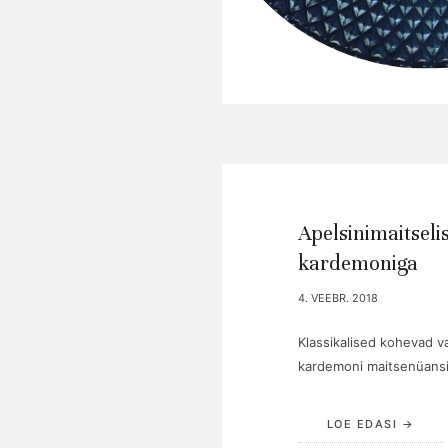
Apelsinimaitseli
kardemoniga
4. VEEBR. 2018
Klassikalised kohevad va
kardemoni maitsenüansi
LOE EDASI