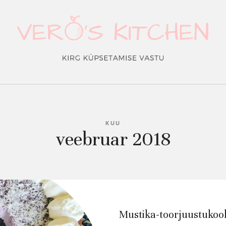
o's
hen
KUU
veebruar 2018
Mustika-toorjuustukoo