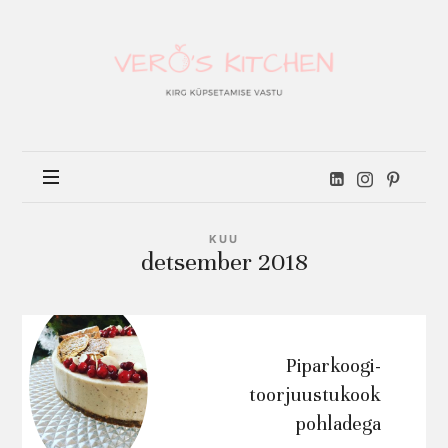
Vero's
kitchen
KUU
detsember 2018
Piparkoogi-
toorjuustukook
pohladega