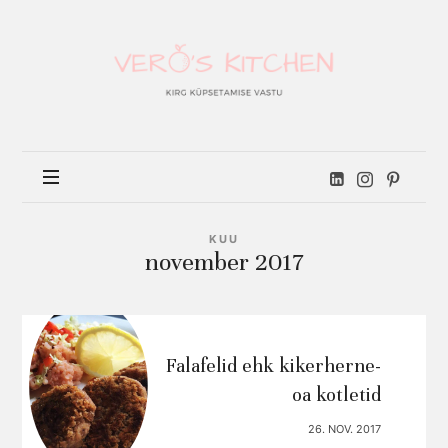
Vero's
kitchen
KUU
november 2017
Falafelid ehk kikerherne-
oa kotletid
26. NOV. 2017