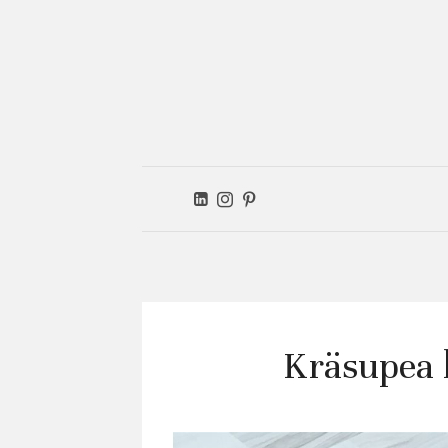
Ver
kitc
Kräsupea 