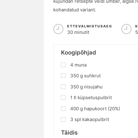
kujundan retsepte veidi ümber, algse re
kohandatud variant.
ETTEVALMISTUSAEG
30 minutit
5
Koogipõhjad
4
muna
350
g
suhkrut
350
g
nisujahu
1
tl
küpsetuspulbrit
400
g
hapukoort (20%)
3
spl
kakaopulbrit
Täidis