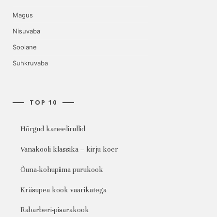
Magus
Nisuvaba
Soolane
Suhkruvaba
TOP 10
Hõrgud kaneelirullid
Vanakooli klassika – kirju koer
Õuna-kohupiima purukook
Kräsupea kook vaarikatega
Rabarberi-pisarakook