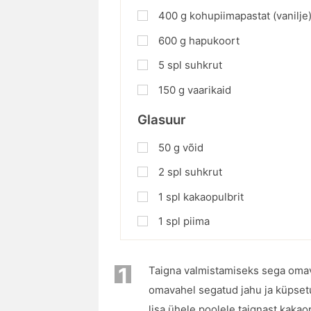
400
g
kohupiimapastat (vanilje
600
g
hapukoort
5
spl
suhkrut
150
g
vaarikaid
Glasuur
50
g
võid
2
spl
suhkrut
1
spl
kakaopulbrit
1
spl
piima
1
Taigna valmistamiseks sega omav
omavahel segatud jahu ja küpsetu
lisa ühele poolele taignast kakao