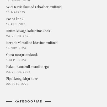
14. VEEBR. 2026
Veidi tervislikumad rabarberimuffinid
16. MAI 2025
Pasha kook
17. APR. 2025
Musta leivaga kohupiimakook
24. VEEBR. 2025
Kergelt vürtsikad kõrvitsamuffinid
17. NOV. 2024
Õuna-toorjuustukook
1. SEPT. 2024
Kakao-kamarull mustikatega
24. VEEBR. 2024
Piparkoogi kirju koer
22. DETS. 2023
KATEGOORIAD