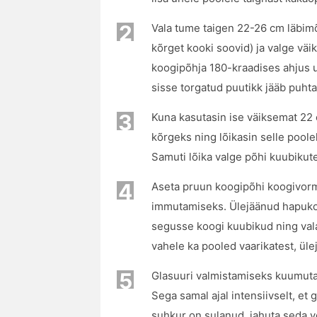
2
Vala tume taigen 22-26 cm läbimõõ
kõrget kooki soovid) ja valge vä
koogipõhja 180-kraadises ahjus u
sisse torgatud puutikk jääb puhta
3
Kuna kasutasin ise väiksemat 22
kõrgeks ning lõikasin selle poole
Samuti lõika valge põhi kuubikut
4
Aseta pruun koogipõhi koogivormi
immutamiseks. Ülejäänud hapuko
segusse koogi kuubikud ning vala
vahele ka pooled vaarikatest, üle
5
Glasuuri valmistamiseks kuumuta 
Sega samal ajal intensiivselt, et 
suhkur on sulanud, jahuta seda ve