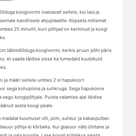
duga koogivormi (vastavalt sellele, kui laia ja
iksemale kandilisele ahjuplaadile. Küpseta mõlemat
mbes 25 minutit, kuni põhjad on kerkinud ja koogi
ks.
 cm läbimõõduga koogivormi, kerkis pruun põhi päris
ks, et saada täidise sisse ka tumedaid kuubikuid.
eks.
 ja määri sellele umbes 2 sl hapukoort
or sega kohupiima ja suhkruga. Sega hapukoore
 segu koogipõhjale. Puista valamise ajal täidise
jäänud aseta koogi peale.
madalal kuumusel või, piim, suhkur ja kakaopulber.
glasuur põhja ei kõrbeks. Kui glasuur näib ühtlane ja
idi ja vala koogile. Lase koogil külmikus seista