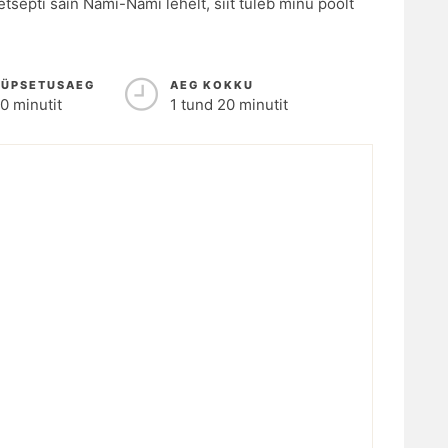
tsepti sain Nami-Nami lehelt, siit tuleb minu poolt
KÜPSETUSAEG
AEG KOKKU
0 minutit
1 tund 20 minutit