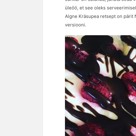
üleöö, et see oleks serveerimisel
Algne Kräsupea retsept on pärit 
versiooni.