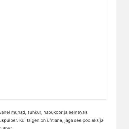
)
ahel munad, suhkur, hapukoor ja eelnevalt
spulber. Kui taigen on ühtlane, jaga see pooleks ja
pulber.