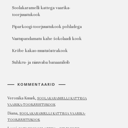
Soolakaramelli kattega vaarika-
toorjuustukook
Piparkoogi-toorjuustukook pohladega
Vastupandamatu kahe šokolaadi kook
Krõbe kakao-mustsõstrakook
Suhkru- ja nisuvaba banaanileib
KOMMENTAARID
Veronika Kuusk
,
SOOLAKARAMELLI KATTEGA
VAARIKA-TOORJUUSTUKOOK
Diana
,
SOOLAKARAMELLI KATTEGA VAARIKA-
TOORJUUSTUKOOK