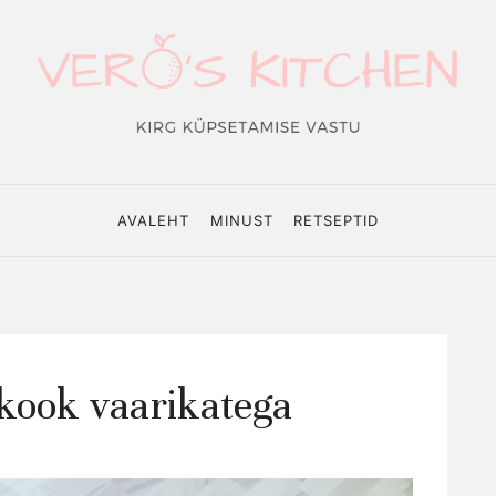
o's
hen
AVALEHT
MINUST
RETSEPTID
kook vaarikatega