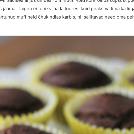
-kraadises ahjus umbes 15 minutit. Võid kontrollida küpsust pu
s jääma. Taigen ei tohiks jääda toores, kuid peaks vältima ka li
 jahtunud muffineid õhukindlas karbis, nii säilitavad need oma 