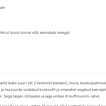
ani
hkrut (soovi korral võib asendada meega)
anid (kaks suurt või 3 keskmist banaani), muna, kookospalmisu
i ja lisa juurde sulatatud kookosõli ja omavahel segatud kaeraja
l. Sega taigen ühtlaseks ja jaga umbes 8 muffinivormi vahel.