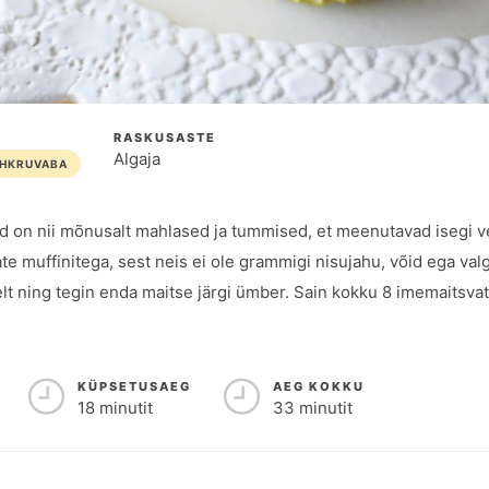
RASKUSASTE
Algaja
HKRUVABA
 on nii mõnusalt mahlased ja tummised, et meenutavad isegi ve
 muffinitega, sest neis ei ole grammigi nisujahu, võid ega valg
t ning tegin enda maitse järgi ümber. Sain kokku 8 imemaitsvat 
KÜPSETUSAEG
AEG KOKKU
18 minutit
33 minutit