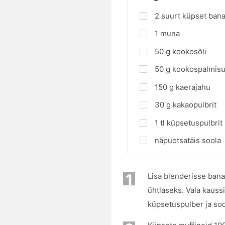
2
suurt küpset bana
1
muna
50
g
kookosõli
50
g
kookospalmisu
150
g
kaerajahu
30
g
kakaopulbrit
1
tl
küpsetuspulbrit
näpuotsatäis soola
1
Lisa blenderisse bana
ühtlaseks. Vala kauss
küpsetuspulber ja soo