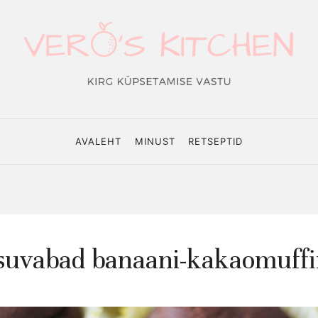
o's
hen
AVALEHT
MINUST
RETSEPTID
suvabad banaani-kakaomuffi