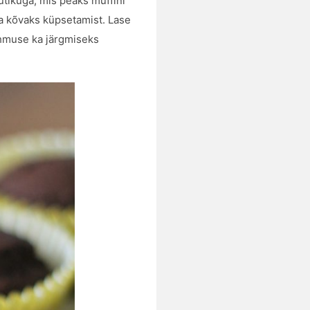
utikuga, mis peaks muffini
iga kõvaks küpsetamist. Lase
pehmuse ka järgmiseks