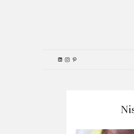
Ver
kitc
Ni