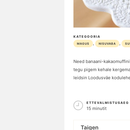
KATEGOORIA
,
,
MAGUS
NISUVABA
SU
Need banaani-kakaomuffinid
tegu pigem kehale kergemate
leidsin Loodusväe kodulehel
ETTEVALMISTUSAEG
15 minutit
Taigen