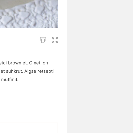
idi browniet. Ometi on
et suhkrut. Algse retsepti
muffinit.