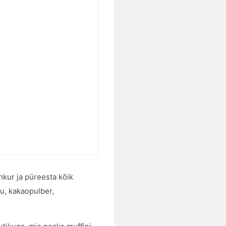
hkur ja püreesta kõik
hu, kakaopulber,