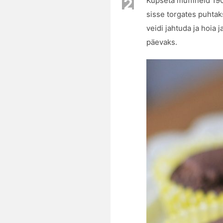
2
Küpseta muffineid 190
sisse torgates puhtak
veidi jahtuda ja hoia
päevaks.