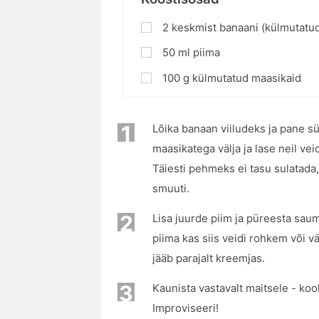
2
keskmist banaani (külmutatu
50
ml
piima
100
g
külmutatud maasikaid
1
Lõika banaan viiludeks ja pane 
maasikatega välja ja lase neil ve
Täiesti pehmeks ei tasu sulatada, 
smuuti.
2
Lisa juurde piim ja püreesta saum
piima kas siis veidi rohkem või 
jääb parajalt kreemjas.
3
Kaunista vastavalt maitsele - koo
Improviseeri!