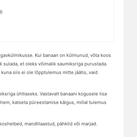
d)
sügavkülmikusse. Kui banaan on külmunud, võta koos
idi sulada, et oleks võimalik saumiksriga purustada.
kuna siis ei ole lõpptulemus mitte jäätis, vaid
iksriga ühtlaseks. Vastavalt banaani kogusele lisa
vähem, katseta püreestamise käigus, millal tulemus
koshelbed, mandlilaastud, pähklid või marjad.