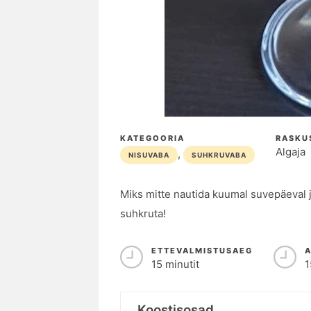
KATEGOORIA
RASKU
Algaja
,
NISUVABA
SUHKRUVABA
Miks mitte nautida kuumal suvepäeval j
suhkruta!
ETTEVALMISTUSAEG
15 minutit
1
Koostisosad