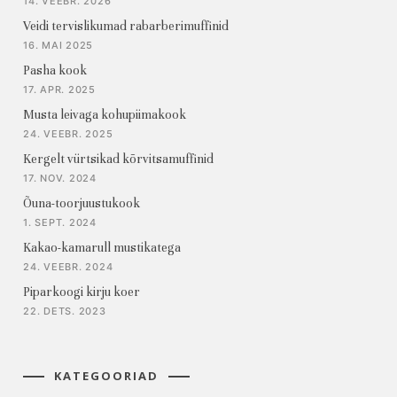
14. VEEBR. 2026
Veidi tervislikumad rabarberimuffinid
16. MAI 2025
Pasha kook
17. APR. 2025
Musta leivaga kohupiimakook
24. VEEBR. 2025
Kergelt vürtsikad kõrvitsamuffinid
17. NOV. 2024
Õuna-toorjuustukook
1. SEPT. 2024
Kakao-kamarull mustikatega
24. VEEBR. 2024
Piparkoogi kirju koer
22. DETS. 2023
KATEGOORIAD