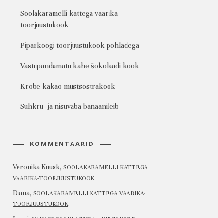
Soolakaramelli kattega vaarika-
toorjuustukook
Piparkoogi-toorjuustukook pohladega
Vastupandamatu kahe šokolaadi kook
Krõbe kakao-mustsõstrakook
Suhkru- ja nisuvaba banaanileib
KOMMENTAARID
Veronika Kuusk
,
SOOLAKARAMELLI KATTEGA
VAARIKA-TOORJUUSTUKOOK
Diana
,
SOOLAKARAMELLI KATTEGA VAARIKA-
TOORJUUSTUKOOK