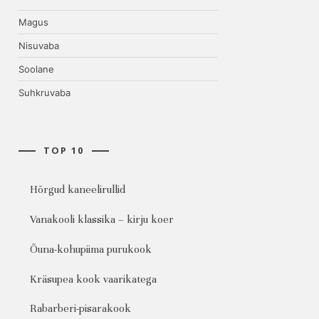
Magus
Nisuvaba
Soolane
Suhkruvaba
TOP 10
Hõrgud kaneelirullid
Vanakooli klassika – kirju koer
Õuna-kohupiima purukook
Kräsupea kook vaarikatega
Rabarberi-pisarakook