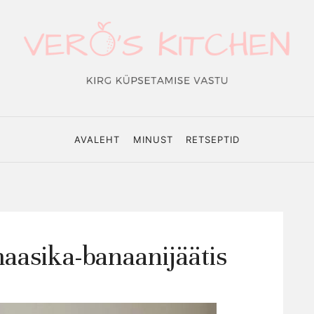
o's
hen
AVALEHT
MINUST
RETSEPTID
asika-banaanijäätis