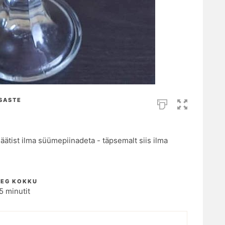
SASTE
äätist ilma süümepiinadeta - täpsemalt siis ilma
AEG KOKKU
5 minutit