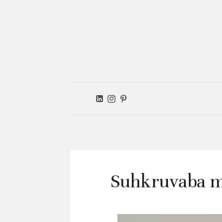
Ver
kitc
Suhkruvaba ma