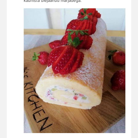
kaunista ülejäänud marjadega.