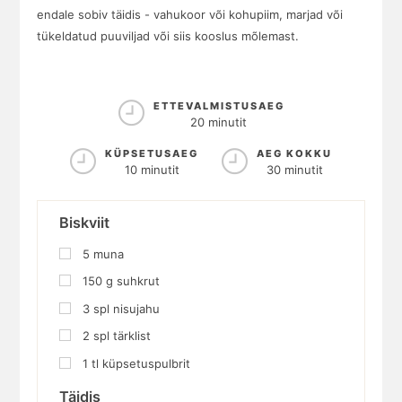
endale sobiv täidis - vahukoor või kohupiim, marjad või
tükeldatud puuviljad või siis kooslus mõlemast.
ETTEVALMISTUSAEG
20 minutit
KÜPSETUSAEG
AEG KOKKU
10 minutit
30 minutit
Biskviit
5
muna
150
g
suhkrut
3
spl
nisujahu
2
spl
tärklist
1
tl
küpsetuspulbrit
Täidis