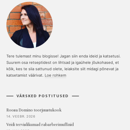
Tere tulemast minu blogisse! Jagan siin enda ideid ja katsetusi.
Suurem osa retseptidest on lihtsad ja igaühele jõukohased, et
kõik, kes te siia sattunud olete, leiaksite siit midagi põnevat ja
katsetamist väärivat.
Loe rohkem
VÄRSKED POSTITUSED
Roosa Domino toorjuustukook
14. VEEBR. 2026
Veidi tervislikumad rabarberimuffinid