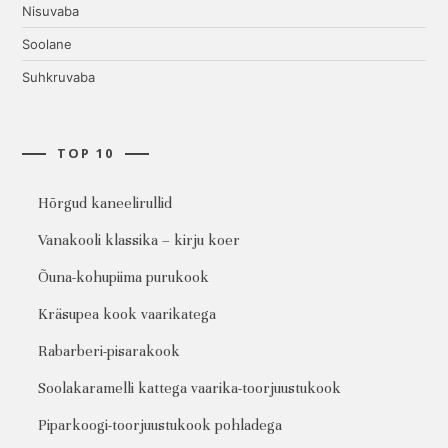
Nisuvaba
Soolane
Suhkruvaba
TOP 10
Hõrgud kaneelirullid
Vanakooli klassika – kirju koer
Õuna-kohupiima purukook
Kräsupea kook vaarikatega
Rabarberi-pisarakook
Soolakaramelli kattega vaarika-toorjuustukook
Piparkoogi-toorjuustukook pohladega