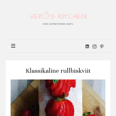
Vero's
kitchen
Klassikaline rullbiskviit