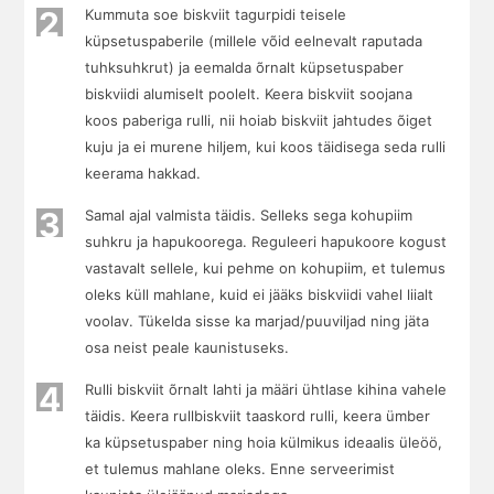
2
Kummuta soe biskviit tagurpidi teisele
küpsetuspaberile (millele võid eelnevalt raputada
tuhksuhkrut) ja eemalda õrnalt küpsetuspaber
biskviidi alumiselt poolelt. Keera biskviit soojana
koos paberiga rulli, nii hoiab biskviit jahtudes õiget
kuju ja ei murene hiljem, kui koos täidisega seda rulli
keerama hakkad.
3
Samal ajal valmista täidis. Selleks sega kohupiim
suhkru ja hapukoorega. Reguleeri hapukoore kogust
vastavalt sellele, kui pehme on kohupiim, et tulemus
oleks küll mahlane, kuid ei jääks biskviidi vahel liialt
voolav. Tükelda sisse ka marjad/puuviljad ning jäta
osa neist peale kaunistuseks.
4
Rulli biskviit õrnalt lahti ja määri ühtlase kihina vahele
täidis. Keera rullbiskviit taaskord rulli, keera ümber
ka küpsetuspaber ning hoia külmikus ideaalis üleöö,
et tulemus mahlane oleks. Enne serveerimist