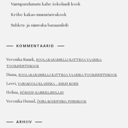
Vastupandamatu kahe šokolaadi kook
Krõbe kakao-mustsõstrakook
Suhkru- ja nisuvaba banaanileib
KOMMENTAARID
Veronika Kuusk
,
SOOLAKARAMELLI KATTEGA VAARIKA-
TOORJUUSTUKOOK
Diana
,
SOOLAKARAMELLI KATTEGA VAARIKA-TOORJUUSTUKOOK
Leevi
,
VANAKOOLI KLASSIKA – KIRJU KOER
Helina
,
HÕRGUD KANEELIRULLID
Veronika Humal
,
ÕUNA-KOHUPIIMA PURUKOOK
ARHIIV