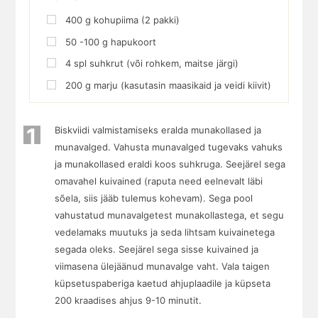
400
g
kohupiima (2 pakki)
50
-100 g hapukoort
4
spl
suhkrut (või rohkem, maitse järgi)
200
g
marju (kasutasin maasikaid ja veidi kiivit)
1
Biskviidi valmistamiseks eralda munakollased ja
munavalged. Vahusta munavalged tugevaks vahuks
ja munakollased eraldi koos suhkruga. Seejärel sega
omavahel kuivained (raputa need eelnevalt läbi
sõela, siis jääb tulemus kohevam). Sega pool
vahustatud munavalgetest munakollastega, et segu
vedelamaks muutuks ja seda lihtsam kuivainetega
segada oleks. Seejärel sega sisse kuivained ja
viimasena ülejäänud munavalge vaht. Vala taigen
küpsetuspaberiga kaetud ahjuplaadile ja küpseta
200 kraadises ahjus 9-10 minutit.