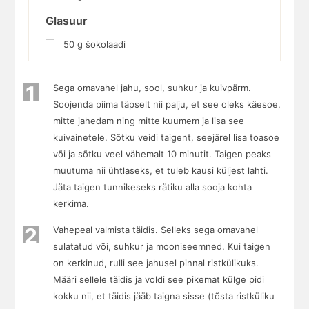
Glasuur
50
g
šokolaadi
1
Sega omavahel jahu, sool, suhkur ja kuivpärm.
Soojenda piima täpselt nii palju, et see oleks käesoe,
mitte jahedam ning mitte kuumem ja lisa see
kuivainetele. Sõtku veidi taigent, seejärel lisa toasoe
või ja sõtku veel vähemalt 10 minutit. Taigen peaks
muutuma nii ühtlaseks, et tuleb kausi küljest lahti.
Jäta taigen tunnikeseks rätiku alla sooja kohta
kerkima.
2
Vahepeal valmista täidis. Selleks sega omavahel
sulatatud või, suhkur ja mooniseemned. Kui taigen
on kerkinud, rulli see jahusel pinnal ristkülikuks.
Määri sellele täidis ja voldi see pikemat külge pidi
kokku nii, et täidis jääb taigna sisse (tõsta ristküliku