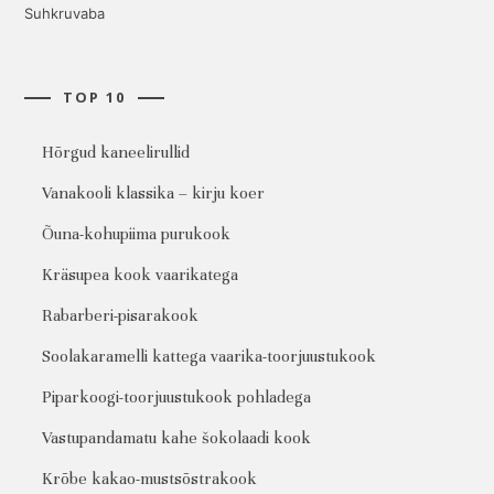
Suhkruvaba
TOP 10
Hõrgud kaneelirullid
Vanakooli klassika – kirju koer
Õuna-kohupiima purukook
Kräsupea kook vaarikatega
Rabarberi-pisarakook
Soolakaramelli kattega vaarika-toorjuustukook
Piparkoogi-toorjuustukook pohladega
Vastupandamatu kahe šokolaadi kook
Krõbe kakao-mustsõstrakook