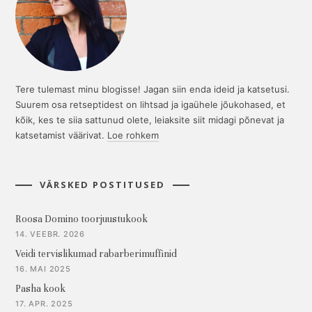
Tere tulemast minu blogisse! Jagan siin enda ideid ja katsetusi.
Suurem osa retseptidest on lihtsad ja igaühele jõukohased, et
kõik, kes te siia sattunud olete, leiaksite siit midagi põnevat ja
katsetamist väärivat.
Loe rohkem
VÄRSKED POSTITUSED
Roosa Domino toorjuustukook
14. VEEBR. 2026
Veidi tervislikumad rabarberimuffinid
16. MAI 2025
Pasha kook
17. APR. 2025