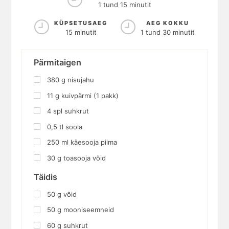
1 tund 15 minutit
KÜPSETUSAEG
AEG KOKKU
15 minutit
1 tund 30 minutit
Pärmitaigen
380
g
nisujahu
11
g
kuivpärmi (1 pakk)
4
spl
suhkrut
0,5 tl soola
250
ml
käesooja piima
30
g
toasooja võid
Täidis
50
g
võid
50
g
mooniseemneid
60
g
suhkrut