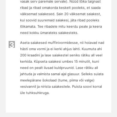
vasak serv paremale servale). Nüüd lõika taignast
ribad ja ribad omakorda keskelt pooleks, et saada
väiksemad saiakesed. Sain 20 väiksemat saiakest,
kui soovid suuremaid saiakesi, jäta ribad pooleks
lõikamata. Tee ribadele mitu keerdu peale ja keera
need kokku ümarateks saiakesteks.
3
Aseta saiakesed muffinivormidesse, nii hoiavad nad
hästi oma vormi ja ei kerki ahjus lahti. Kuumuta ahi
200 kraadini ja lase saiakestel seniks rätiku all veel
kerkida. Küpseta saiakesi umbes 15 minutit, kuni
need on pealt ilusad kuldpruunid. Lase rätiku all
jahtuda ja valmista samal ajal glasuur. Selleks sulata
meelepärane šokolaad (tume, piima või valge)
vesivannil ja nirista saiakestele. Puista soovi korral
üle tuhksuhkruga.