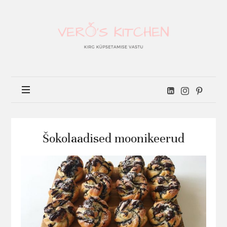
Vero's
kitchen
Šokolaadised moonikeerud