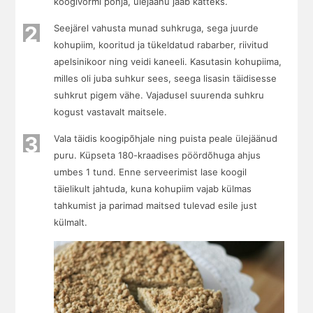
koogivormi põhja, ülejäänu jääb katteks.
2
Seejärel vahusta munad suhkruga, sega juurde
kohupiim, kooritud ja tükeldatud rabarber, riivitud
apelsinikoor ning veidi kaneeli. Kasutasin kohupiima,
milles oli juba suhkur sees, seega lisasin täidisesse
suhkrut pigem vähe. Vajadusel suurenda suhkru
kogust vastavalt maitsele.
3
Vala täidis koogipõhjale ning puista peale ülejäänud
puru. Küpseta 180-kraadises pöördõhuga ahjus
umbes 1 tund. Enne serveerimist lase koogil
täielikult jahtuda, kuna kohupiim vajab külmas
tahkumist ja parimad maitsed tulevad esile just
külmalt.