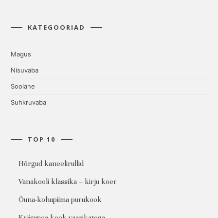
KATEGOORIAD
Magus
Nisuvaba
Soolane
Suhkruvaba
TOP 10
Hõrgud kaneelirullid
Vanakooli klassika – kirju koer
Õuna-kohupiima purukook
Kräsupea kook vaarikatega