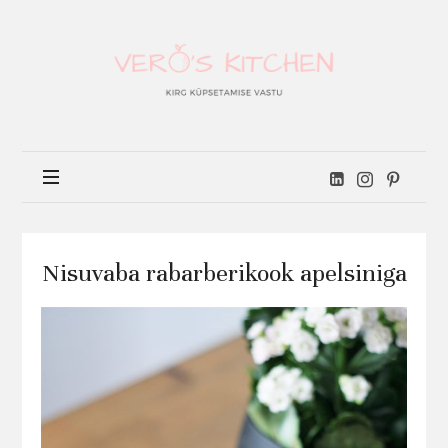
Vero's
kitchen
Nisuvaba rabarberikook apelsiniga