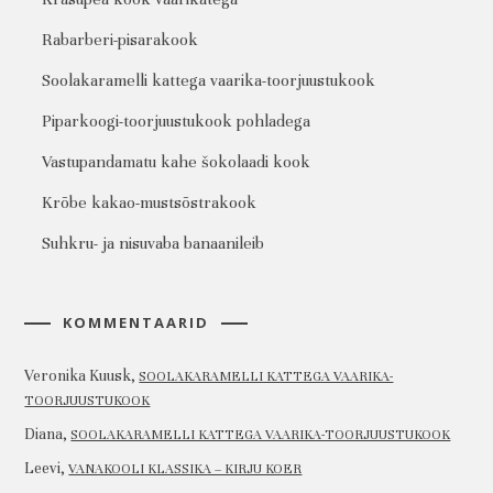
Rabarberi-pisarakook
Soolakaramelli kattega vaarika-toorjuustukook
Piparkoogi-toorjuustukook pohladega
Vastupandamatu kahe šokolaadi kook
Krõbe kakao-mustsõstrakook
Suhkru- ja nisuvaba banaanileib
KOMMENTAARID
Veronika Kuusk
,
SOOLAKARAMELLI KATTEGA VAARIKA-
TOORJUUSTUKOOK
Diana
,
SOOLAKARAMELLI KATTEGA VAARIKA-TOORJUUSTUKOOK
Leevi
,
VANAKOOLI KLASSIKA – KIRJU KOER