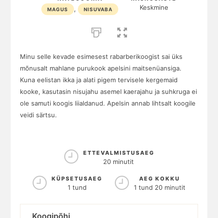
Keskmine
,
MAGUS
NISUVABA
Minu selle kevade esimesest rabarberikoogist sai üks
mõnusalt mahlane purukook apelsini maitsenüansiga.
Kuna eelistan ikka ja alati pigem tervisele kergemaid
kooke, kasutasin nisujahu asemel kaerajahu ja suhkruga ei
ole samuti koogis liialdanud. Apelsin annab lihtsalt koogile
veidi särtsu.
ETTEVALMISTUSAEG
20 minutit
KÜPSETUSAEG
AEG KOKKU
1 tund
1 tund 20 minutit
Koogipõhi