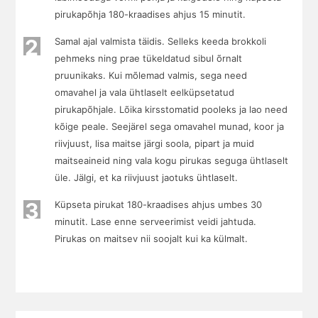
pirukapõhja 180-kraadises ahjus 15 minutit.
2
Samal ajal valmista täidis. Selleks keeda brokkoli
pehmeks ning prae tükeldatud sibul õrnalt
pruunikaks. Kui mõlemad valmis, sega need
omavahel ja vala ühtlaselt eelküpsetatud
pirukapõhjale. Lõika kirsstomatid pooleks ja lao need
kõige peale. Seejärel sega omavahel munad, koor ja
riivjuust, lisa maitse järgi soola, pipart ja muid
maitseaineid ning vala kogu pirukas seguga ühtlaselt
üle. Jälgi, et ka riivjuust jaotuks ühtlaselt.
3
Küpseta pirukat 180-kraadises ahjus umbes 30
minutit. Lase enne serveerimist veidi jahtuda.
Pirukas on maitsev nii soojalt kui ka külmalt.