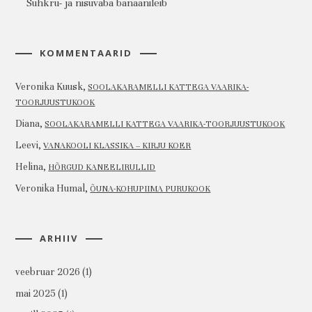
Suhkru- ja nisuvaba banaanileib
KOMMENTAARID
Veronika Kuusk
,
SOOLAKARAMELLI KATTEGA VAARIKA-
TOORJUUSTUKOOK
Diana
,
SOOLAKARAMELLI KATTEGA VAARIKA-TOORJUUSTUKOOK
Leevi
,
VANAKOOLI KLASSIKA – KIRJU KOER
Helina
,
HÕRGUD KANEELIRULLID
Veronika Humal
,
ÕUNA-KOHUPIIMA PURUKOOK
ARHIIV
veebruar 2026
(1)
mai 2025
(1)