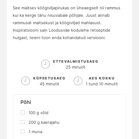
See maitsev köögiviljapirukas on üheaegselt nii rammus
kui ka kerge tänu nisuvabale põhjale. Juust annab
rammusat maitsekust ja köögiviljad mahlasust.
Inspiratsiooni sain Loodusväe kodulehe retseptide
hulgast, teieni toon enda kohandatud versiooni.
ETTEVALMISTUSAEG
25 minutit
KÜPSETUSAEG
AEG KOKKU
45 minutit
1 tund 10 minutit
Põhi
100
g
võid
200
g
kaerajahu
1
muna