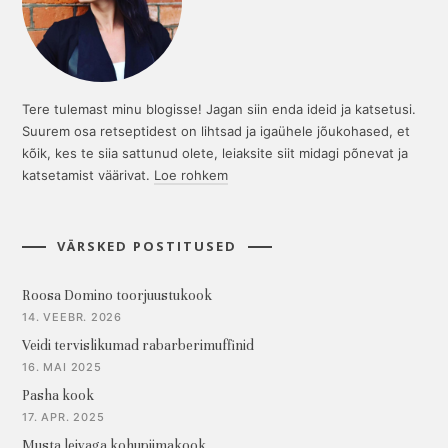
Tere tulemast minu blogisse! Jagan siin enda ideid ja katsetusi.
Suurem osa retseptidest on lihtsad ja igaühele jõukohased, et
kõik, kes te siia sattunud olete, leiaksite siit midagi põnevat ja
katsetamist väärivat.
Loe rohkem
VÄRSKED POSTITUSED
Roosa Domino toorjuustukook
14. VEEBR. 2026
Veidi tervislikumad rabarberimuffinid
16. MAI 2025
Pasha kook
17. APR. 2025
Musta leivaga kohupiimakook