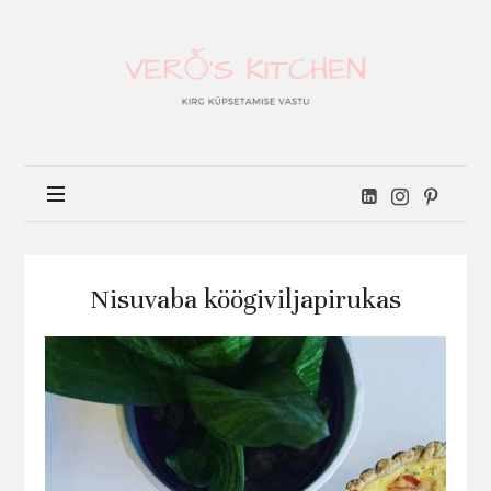
Vero's
kitchen
Nisuvaba köögiviljapirukas