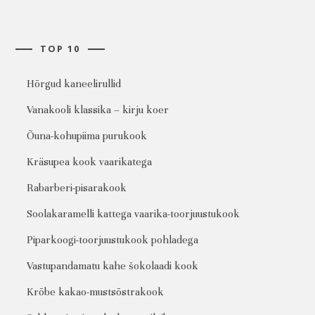
TOP 10
Hõrgud kaneelirullid
Vanakooli klassika – kirju koer
Õuna-kohupiima purukook
Kräsupea kook vaarikatega
Rabarberi-pisarakook
Soolakaramelli kattega vaarika-toorjuustukook
Piparkoogi-toorjuustukook pohladega
Vastupandamatu kahe šokolaadi kook
Krõbe kakao-mustsõstrakook