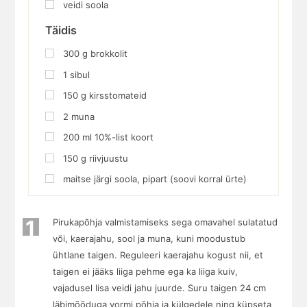
veidi soola
Täidis
300
g
brokkolit
1
sibul
150
g
kirsstomateid
2
muna
200
ml
10%-list koort
150
g
riivjuustu
maitse järgi soola, pipart (soovi korral ürte)
1
Pirukapõhja valmistamiseks sega omavahel sulatatud
või, kaerajahu, sool ja muna, kuni moodustub
ühtlane taigen. Reguleeri kaerajahu kogust nii, et
taigen ei jääks liiga pehme ega ka liiga kuiv,
vajadusel lisa veidi jahu juurde. Suru taigen 24 cm
läbimõõduga vormi põhja ja külgedele ning küpseta