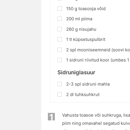
150
g
toasooja võid
200
ml
piima
260
g
nisujahu
1
tl
küpsetuspulbrit
2
spl
mooniseemneid (soovi ko
1
sidruni riivitud koor (umbes 1
Sidruniglasuur
2-3 spl sidruni mahla
2 dl tuhksuhkrut
1
Vahusta toasoe või suhkruga, lis
piim ning omavahel segatud kuiv