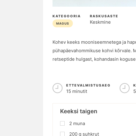
KATEGOORIA
RASKUSASTE
Keskmine
MAGUS
Kohev keeks mooniseemnetega ja hapuk
pühapäevahommikuse kohvi kõrvale. M
retseptide hulgast, kohandasin kogusei
ETTEVALMISTUSAEG
15 minutit
5
Keeksi taigen
2
muna
200
g
suhkrut