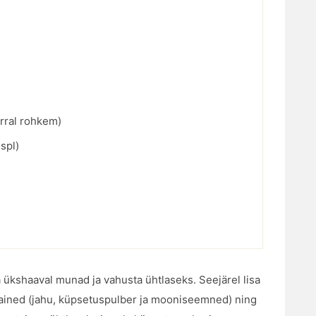
rral rohkem)
 spl)
a ükshaaval munad ja vahusta ühtlaseks. Seejärel lisa
ained (jahu, küpsetuspulber ja mooniseemned) ning