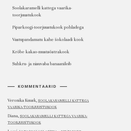
Soolakaramelli kattega vaarika-
toorjuustukook
Piparkoogi-toorjuustukook pohladega
Vastupandamatu kahe šokolaadi kook
Krõbe kakao-mustsõstrakook
Suhkru- ja nisuvaba banaanileib
KOMMENTAARID
Veronika Kuusk
,
SOOLAKARAMELLI KATTEGA
VAARIKA-TOORJUUSTUKOOK
Diana
,
SOOLAKARAMELLI KATTEGA VAARIKA-
TOORJUUSTUKOOK