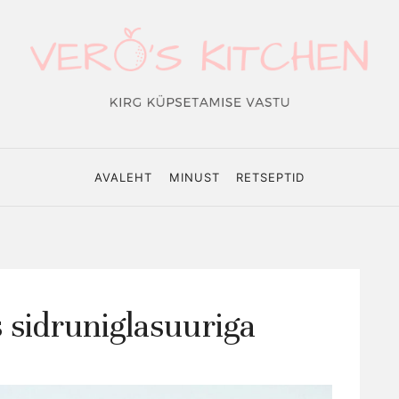
o's
hen
AVALEHT
MINUST
RETSEPTID
sidruniglasuuriga