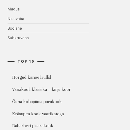
Magus
Nisuvaba
Soolane
Suhkruvaba
TOP 10
Hõrgud kaneelirullid
Vanakooli klassika – kirju koer
Õuna-kohupiima purukook
Kräsupea kook vaarikatega
Rabarberi-pisarakook