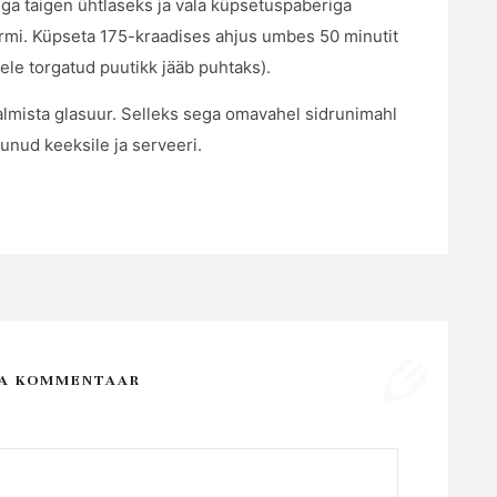
ega taigen ühtlaseks ja vala küpsetuspaberiga
rmi. Küpseta 175-kraadises ahjus umbes 50 minutit
ele torgatud puutikk jääb puhtaks).
almista glasuur. Selleks sega omavahel sidrunimahl
unud keeksile ja serveeri.
SA KOMMENTAAR