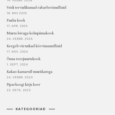
14. VEEBR. 2026
Veidi tervislikumad rabarberimuffinid
16. MAI 2025
Pasha kook
17. APR. 2025
Musta leivaga kohupiimakook
24. VEEBR. 2025
Kergelt vürtsikad kõrvitsamuffinid
17. NOV. 2024
Õuna-toorjuustukook
1. SEPT. 2024
Kakao-kamarull mustikatega
24. VEEBR. 2024
Piparkoogi kirju koer
22. DETS. 2023
KATEGOORIAD