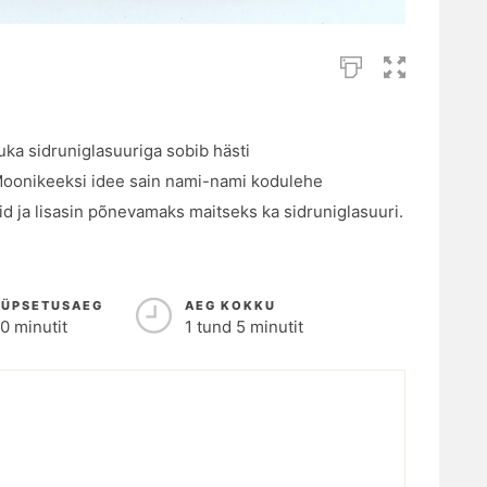
a sidruniglasuuriga sobib hästi
oonikeeksi idee sain nami-nami kodulehe
d ja lisasin põnevamaks maitseks ka sidruniglasuuri.
KÜPSETUSAEG
AEG KOKKU
0 minutit
1 tund 5 minutit