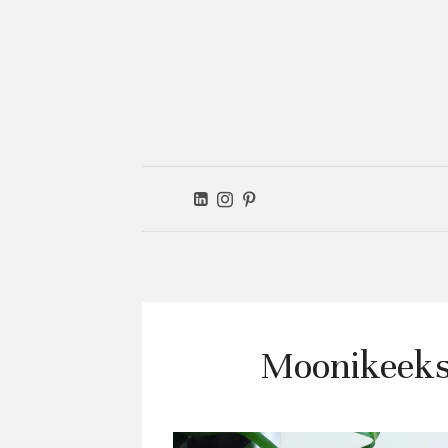
Ver
kitc
Moonikeeks 