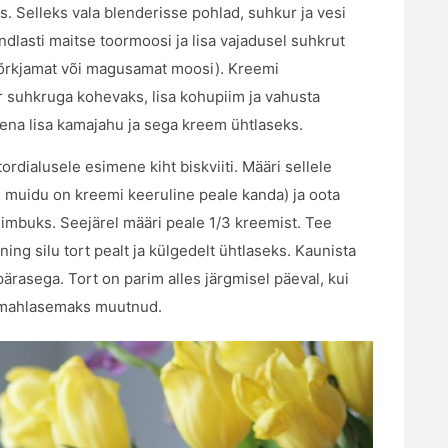
. Selleks vala blenderisse pohlad, suhkur ja vesi
dlasti maitse toormoosi ja lisa vajadusel suhkrut
 mõrkjamat või magusamat moosi). Kreemi
 suhkruga kohevaks, lisa kohupiim ja vahusta
sena lisa kamajahu ja sega kreem ühtlaseks.
tordialusele esimene kiht biskviiti. Määri sellele
u, muidu on kreemi keeruline peale kanda) ja oota
e imbuks. Seejärel määri peale 1/3 kreemist. Tee
ing silu tort pealt ja külgedelt ühtlaseks. Kaunista
ärasega. Tort on parim alles järgmisel päeval, kui
 mahlasemaks muutnud.