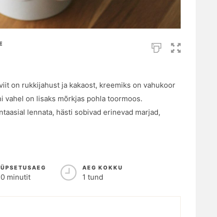
E
viit on rukkijahust ja kakaost, kreemiks on vahukoor
hi vahel on lisaks mõrkjas pohla toormoos.
taasial lennata, hästi sobivad erinevad marjad,
KÜPSETUSAEG
AEG KOKKU
0 minutit
1 tund