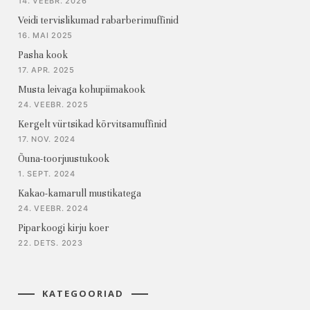
14. VEEBR. 2026
Veidi tervislikumad rabarberimuffinid
16. MAI 2025
Pasha kook
17. APR. 2025
Musta leivaga kohupiimakook
24. VEEBR. 2025
Kergelt vürtsikad kõrvitsamuffinid
17. NOV. 2024
Õuna-toorjuustukook
1. SEPT. 2024
Kakao-kamarull mustikatega
24. VEEBR. 2024
Piparkoogi kirju koer
22. DETS. 2023
KATEGOORIAD