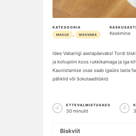
KATEGOORIA
RASKUSAST
Keskmine
,
MAGUS
NISUVABA
Idee Vabariigi aastapäevaks! Tordi bisk
ja kohupiim koos rukkikamaga ja iga ki
Kaunistamise osas saab igaüks lasta fan
pähklid või šokolaaditükid.
ETTEVALMISTUSAEG
30 minutit
3
Biskviit