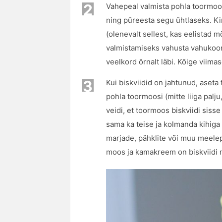
2
Vahepeal valmista pohla toormoos
ning püreesta segu ühtlaseks. Kin
(olenevalt sellest, kas eelistad
valmistamiseks vahusta vahukoor
veelkord õrnalt läbi. Kõige viima
3
Kui biskviidid on jahtunud, aseta 
pohla toormoosi (mitte liiga palj
veidi, et toormoos biskviidi siss
sama ka teise ja kolmanda kihiga n
marjade, pähklite või muu meelep
moos ja kamakreem on biskviidi