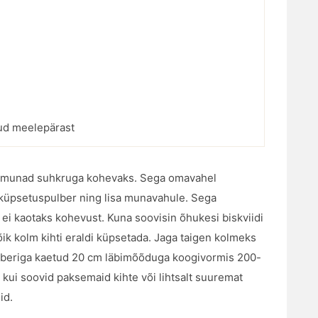
uud meelepärast
ta munad suhkruga kohevaks. Sega omavahel
ja küpsetuspulber ning lisa munavahule. Sega
en ei kaotaks kohevust. Kuna soovisin õhukesi biskviidi
 kõik kolm kihti eraldi küpsetada. Jaga taigen kolmeks
paberiga kaetud 20 cm läbimõõduga koogivormis 200-
, kui soovid paksemaid kihte või lihtsalt suuremat
id.