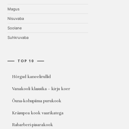
Magus
Nisuvaba
Soolane
Suhkruvaba
TOP 10
Hõrgud kaneelirullid
Vanakooli klassika – kirju koer
Õuna-kohupiima purukook
Kräsupea kook vaarikatega
Rabarberi-pisarakook