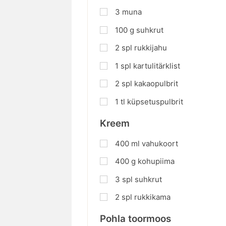
3
muna
100
g
suhkrut
2
spl
rukkijahu
1
spl
kartulitärklist
2
spl
kakaopulbrit
1
tl
küpsetuspulbrit
Kreem
400
ml
vahukoort
400
g
kohupiima
3
spl
suhkrut
2
spl
rukkikama
Pohla toormoos