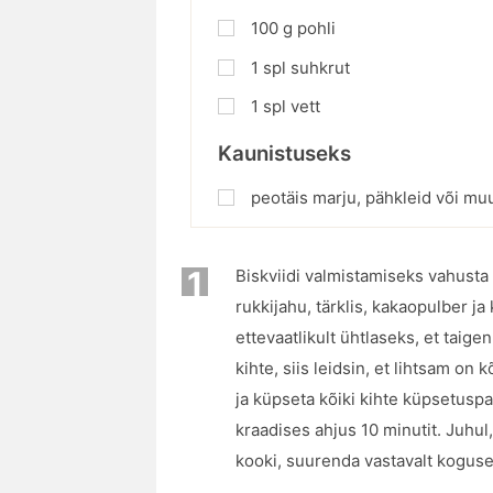
100
g
pohli
1
spl
suhkrut
1
spl
vett
Kaunistuseks
peotäis marju, pähkleid või m
1
Biskviidi valmistamiseks vahus
rukkijahu, tärklis, kakaopulber 
ettevaatlikult ühtlaseks, et taig
kihte, siis leidsin, et lihtsam on
ja küpseta kõiki kihte küpsetus
kraadises ahjus 10 minutit. Juhul
kooki, suurenda vastavalt koguse