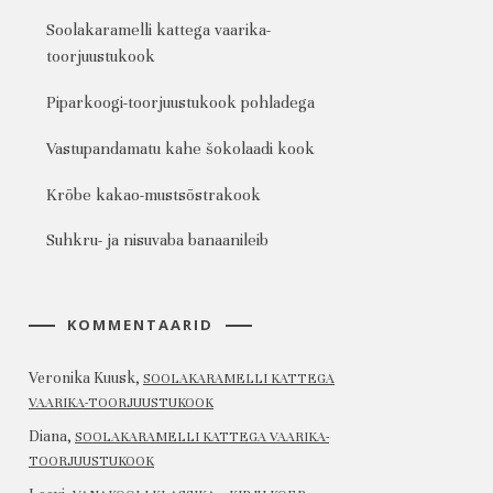
Soolakaramelli kattega vaarika-
toorjuustukook
Piparkoogi-toorjuustukook pohladega
Vastupandamatu kahe šokolaadi kook
Krõbe kakao-mustsõstrakook
Suhkru- ja nisuvaba banaanileib
KOMMENTAARID
Veronika Kuusk
,
SOOLAKARAMELLI KATTEGA
VAARIKA-TOORJUUSTUKOOK
Diana
,
SOOLAKARAMELLI KATTEGA VAARIKA-
TOORJUUSTUKOOK