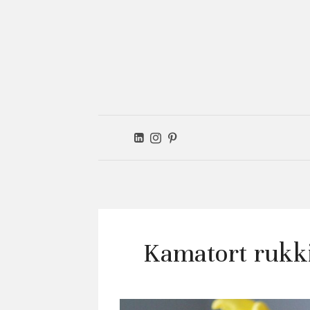
Ver
kitc
Kamatort rukki