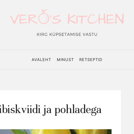
o's
hen
AVALEHT
MINUST
RETSEPTID
biskviidi ja pohladega