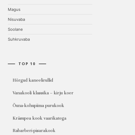
Magus
Nisuvaba
Soolane
Suhkruvaba
TOP 10
Hõrgud kaneelirullid
Vanakooli klassika – kirju koer
Õuna-kohupiima purukook
Kräsupea kook vaarikatega
Rabarberi-pisarakook