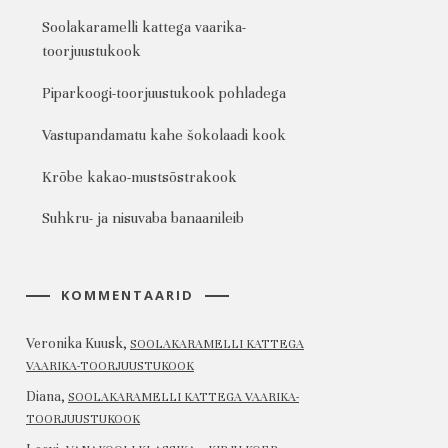
Soolakaramelli kattega vaarika-
toorjuustukook
Piparkoogi-toorjuustukook pohladega
Vastupandamatu kahe šokolaadi kook
Krõbe kakao-mustsõstrakook
Suhkru- ja nisuvaba banaanileib
KOMMENTAARID
Veronika Kuusk
,
SOOLAKARAMELLI KATTEGA
VAARIKA-TOORJUUSTUKOOK
Diana
,
SOOLAKARAMELLI KATTEGA VAARIKA-
TOORJUUSTUKOOK