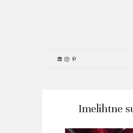
Ver
kitc
Imelihtne s