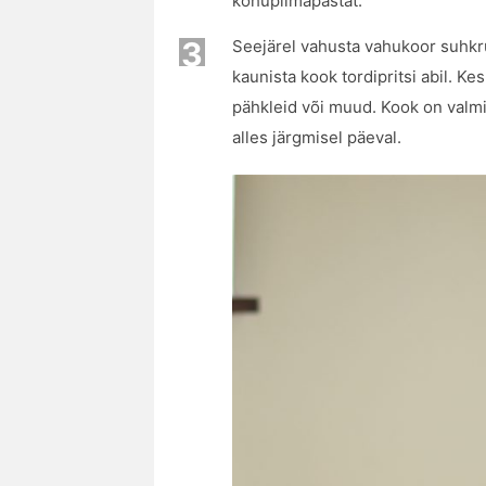
kohupiimapastat.
3
Seejärel vahusta vahukoor suhkr
kaunista kook tordipritsi abil. Kes
pähkleid või muud. Kook on valmi
alles järgmisel päeval.