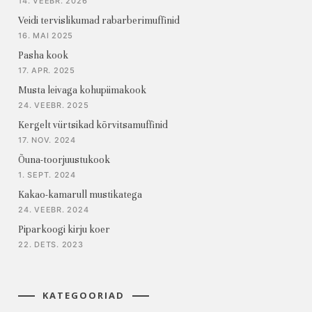
14. VEEBR. 2026
Veidi tervislikumad rabarberimuffinid
16. MAI 2025
Pasha kook
17. APR. 2025
Musta leivaga kohupiimakook
24. VEEBR. 2025
Kergelt vürtsikad kõrvitsamuffinid
17. NOV. 2024
Õuna-toorjuustukook
1. SEPT. 2024
Kakao-kamarull mustikatega
24. VEEBR. 2024
Piparkoogi kirju koer
22. DETS. 2023
KATEGOORIAD