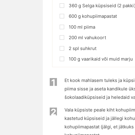
360
g
Selga küpsiseid (2 pakki
600
g
kohupiimapastat
100
ml
piima
200
ml
vahukoort
2
spl
suhkrut
100
g
vaarikaid või muid marju
1
Et kook mahlasem tuleks ja küpsi
piima sisse ja aseta kandikule ük
šokolaadiküpsiseid ja heledaid van
2
Vala küpsiste peale kiht kohupii
kastetud küpsiseid ja jällegi kohu
kohupiimapastat (jälgi, et jätkuks 