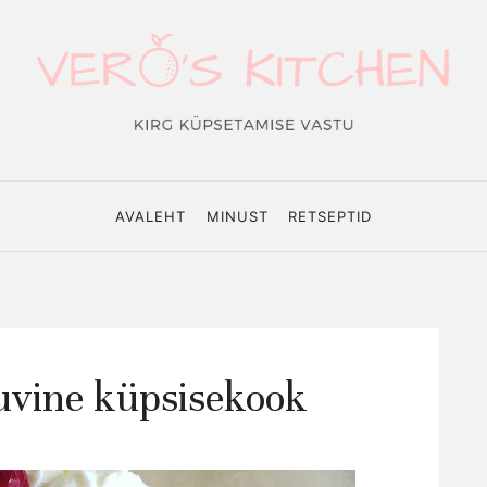
o's
hen
AVALEHT
MINUST
RETSEPTID
uvine küpsisekook