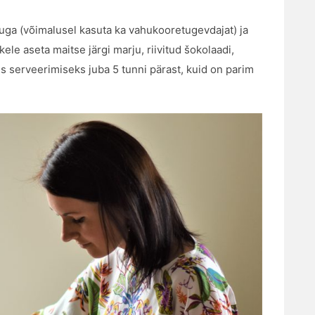
uga (võimalusel kasuta ka vahukooretugevdajat) ja
kele aseta maitse järgi marju, riivitud šokolaadi,
s serveerimiseks juba 5 tunni pärast, kuid on parim