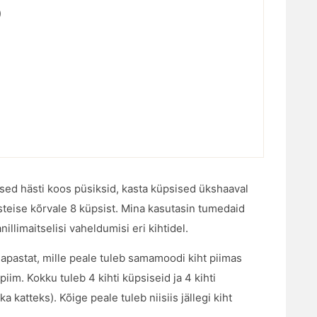
)
sed hästi koos püsiksid, kasta küpsised ükshaaval
steise kõrvale 8 küpsist. Mina kasutasin tumedaid
illimaitselisi vaheldumisi eri kihtidel.
mapastat, mille peale tuleb samamoodi kiht piimas
piim. Kokku tuleb 4 kihti küpsiseid ja 4 kihti
ka katteks). Kõige peale tuleb niisiis jällegi kiht