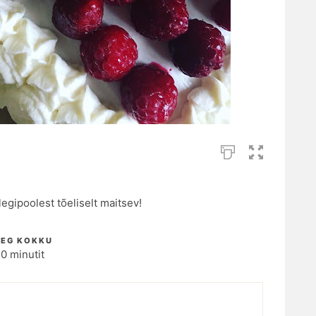
legipoolest tõeliselt maitsev!
AEG KOKKU
0 minutit