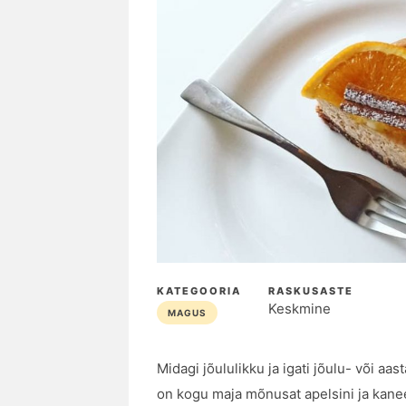
KATEGOORIA
RASKUSASTE
Keskmine
MAGUS
Midagi jõululikku ja igati jõulu- või aa
on kogu maja mõnusat apelsini ja kaneel