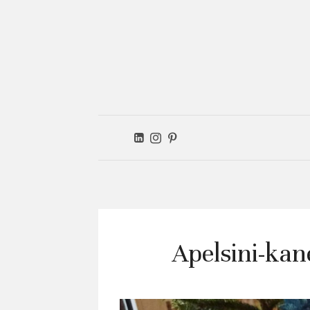
Ver
kitc
Apelsini-kan