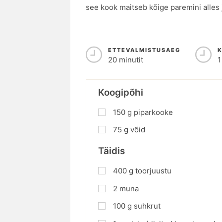
see kook maitseb kõige paremini alles 
ETTEVALMISTUSAEG
20 minutit
1
Koogipõhi
150
g
piparkooke
75
g
võid
Täidis
400
g
toorjuustu
2
muna
100
g
suhkrut