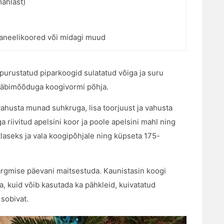
mahlast)
 kaneelikoored või midagi muud
urustatud piparkoogid sulatatud võiga ja suru
läbimõõduga koogivormi põhja.
 vahusta munad suhkruga, lisa toorjuust ja vahusta
ga riivitud apelsini koor ja poole apelsini mahl ning
tlaseks ja vala koogipõhjale ning küpseta 175-
järgmise päevani maitsestuda. Kaunistasin koogi
ga, kuid võib kasutada ka pähkleid, kuivatatud
sobivat.