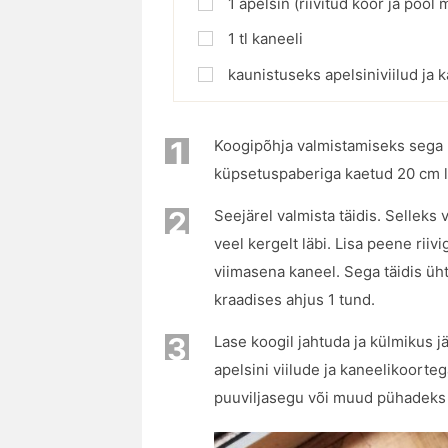
1
apelsin (riivitud koor ja pool 
1
tl
kaneeli
kaunistuseks apelsiniviilud ja
1
Koogipõhja valmistamiseks sega p
küpsetuspaberiga kaetud 20 cm 
2
Seejärel valmista täidis. Selleks
veel kergelt läbi. Lisa peene riivi
viimasena kaneel. Sega täidis üh
kraadises ahjus 1 tund.
3
Lase koogil jahtuda ja külmikus 
apelsini viilude ja kaneelikoorte
puuviljasegu või muud pühadeks 