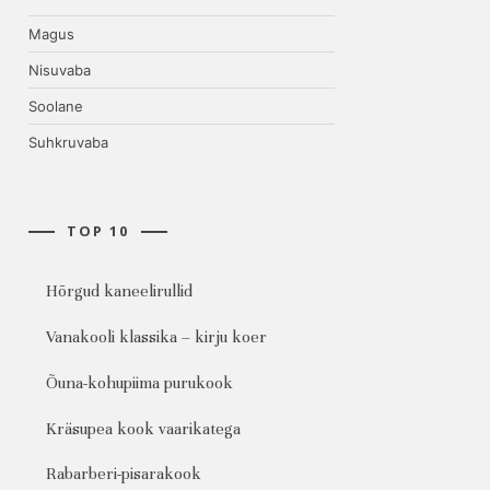
Magus
Nisuvaba
Soolane
Suhkruvaba
TOP 10
Hõrgud kaneelirullid
Vanakooli klassika – kirju koer
Õuna-kohupiima purukook
Kräsupea kook vaarikatega
Rabarberi-pisarakook