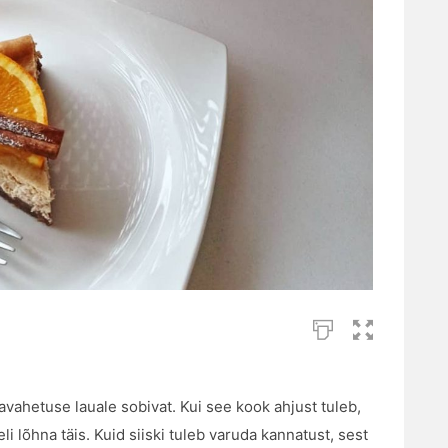
stavahetuse lauale sobivat. Kui see kook ahjust tuleb,
i lõhna täis. Kuid siiski tuleb varuda kannatust, sest