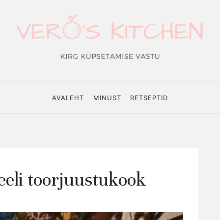
o's
hen
AVALEHT
MINUST
RETSEPTID
eeli toorjuustukook