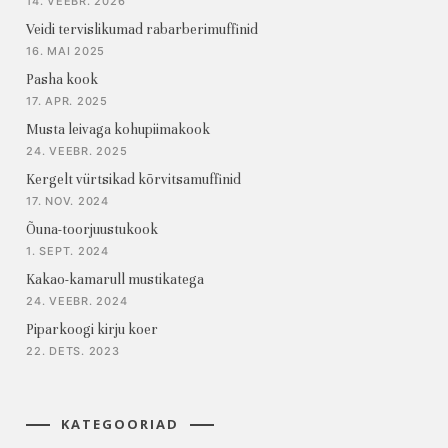
14. VEEBR. 2026
Veidi tervislikumad rabarberimuffinid
16. MAI 2025
Pasha kook
17. APR. 2025
Musta leivaga kohupiimakook
24. VEEBR. 2025
Kergelt vürtsikad kõrvitsamuffinid
17. NOV. 2024
Õuna-toorjuustukook
1. SEPT. 2024
Kakao-kamarull mustikatega
24. VEEBR. 2024
Piparkoogi kirju koer
22. DETS. 2023
KATEGOORIAD