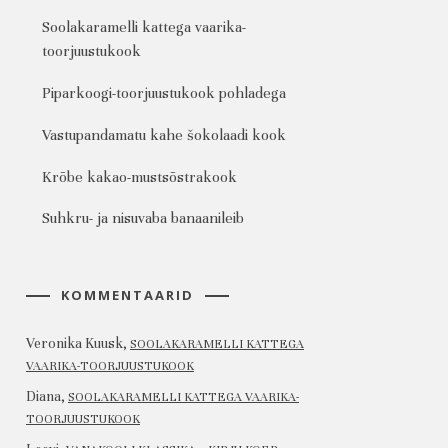
Soolakaramelli kattega vaarika-
toorjuustukook
Piparkoogi-toorjuustukook pohladega
Vastupandamatu kahe šokolaadi kook
Krõbe kakao-mustsõstrakook
Suhkru- ja nisuvaba banaanileib
KOMMENTAARID
Veronika Kuusk
,
SOOLAKARAMELLI KATTEGA
VAARIKA-TOORJUUSTUKOOK
Diana
,
SOOLAKARAMELLI KATTEGA VAARIKA-
TOORJUUSTUKOOK