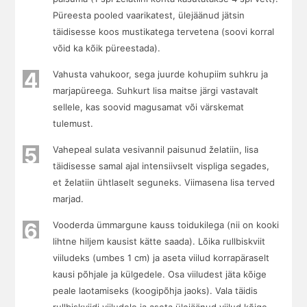
Püreesta pooled vaarikatest, ülejäänud jätsin
täidisesse koos mustikatega tervetena (soovi korral
võid ka kõik püreestada).
4
Vahusta vahukoor, sega juurde kohupiim suhkru ja
marjapüreega. Suhkurt lisa maitse järgi vastavalt
sellele, kas soovid magusamat või värskemat
tulemust.
5
Vahepeal sulata vesivannil paisunud želatiin, lisa
täidisesse samal ajal intensiivselt vispliga segades,
et želatiin ühtlaselt seguneks. Viimasena lisa terved
marjad.
6
Vooderda ümmargune kauss toidukilega (nii on kooki
lihtne hiljem kausist kätte saada). Lõika rullbiskviit
viiludeks (umbes 1 cm) ja aseta viilud korrapäraselt
kausi põhjale ja külgedele. Osa viiludest jäta kõige
peale laotamiseks (koogipõhja jaoks). Vala täidis