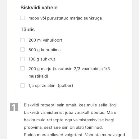
Biskviidi vahele
moos või purustatud marjad suhkruga
Täidis
200
ml
vahukoort
500
g
kohupiima
100
g
suhkrut
200
g
marju (kasutasin 2/3 vaarikaid ja 1/3
mustikaid)
1,5 spl želatiini (pulber)
1
Biskviidi retsepti sain emalt, kes mulle selle järgi
biskviidi valmistamist juba varakult õpetas. Ma ei
hakka muid retsepte ega valmistamisviise isegi
proovima, sest see siin on alati toiminud.
Eralda munakollased valgetest. Vahusta munavalged