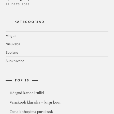
22. DETS. 2023
KATEGOORIAD
Magus
Nisuvaba
Soolane
Suhkruvaba
TOP 10
Hõrgud kaneelirullid
Vanakooli klassika – kirju koer
Õuna-kohupiima purukook