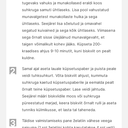
tugevaks vahuks ja munakollased eraldi koos
suhkruga samuti ühtlaseks. Lisa pool vahustatud
munavalgetest munakollaste hulka ja sega
ühtlaseks. Seejärel lisa sõelutud ja omavahel
segatud kuivained ja sega kõik ühtlaseks. Viimasena
sega õrnalt sisse ülejäänud munavalgevaht, et
taigen võimalikult kohev jääks. Küpseta 200-
kraadises ahjus 9-10 minutit, kuni biskviit on pealt
kuldne.
2
Samal ajal aseta lauale küpsetuspaber ja puista peale
veidi tuhksuhkurt. Võta biskviit ahjust, kummuta
suhkruga kaetud küpsetuspaberile ja eemalda pealt
õrnalt teine küpsetuspaber. Lase veidi jahtuda.
Seejärel määri biskviidile moos või suhkruga
püreestatud marjad, keera biskviit õrnalt rulli ja aseta
tunniks külmikusse, et lasta tal taheneda.
3
Täidise valmistamiseks pane želatiin vähese veega
paisuma (1 spl želatiini kohta kasutatakse 4 spl vett).