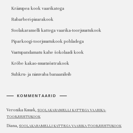
Kräsupea kook vaarikatega
Rabarberi-pisarakook
Soolakaramelli kattega vaarika-toorjuustukook
Piparkoogi-toorjuustukook pohladega
Vastupandamatu kahe šokolaadi kook
Krõbe kakao-mustsõstrakook
Suhkru- ja nisuvaba banaanileib
KOMMENTAARID
Veronika Kuusk
,
SOOLAKARAMELLI KATTEGA VAARIKA-
TOORJUUSTUKOOK
Diana
,
SOOLAKARAMELLI KATTEGA VAARIKA-TOORJUUSTUKOOK