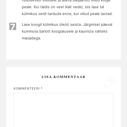
rullbiskviidi viiludele ja aseta ülejäänud viilud kõige
peale. Kui täidis on veel liialt vedel, siis lase tal
külmikus veidi tarduda enne, kui viilud peale laotad.
7
Lase koogil külmikus üleöö seista. Järgmisel päeval
kummuta šarlott koogialusele ja kaunista näiteks
marjadega.
LISA KOMMENTAAR
KOMMENTEERI
*