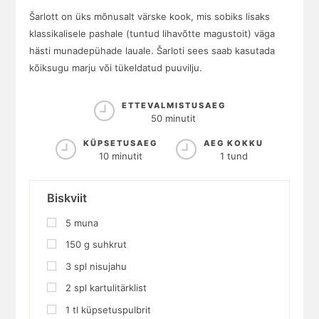
Šarlott on üks mõnusalt värske kook, mis sobiks lisaks
klassikalisele pashale (tuntud lihavõtte magustoit) väga
hästi munadepühade lauale. Šarloti sees saab kasutada
kõiksugu marju või tükeldatud puuvilju.
ETTEVALMISTUSAEG
50 minutit
KÜPSETUSAEG
AEG KOKKU
10 minutit
1 tund
Biskviit
5
muna
150
g
suhkrut
3
spl
nisujahu
2
spl
kartulitärklist
1
tl
küpsetuspulbrit